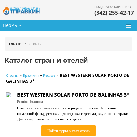
ПОДДЕРЖКА КЛИЕНТОВ
(342) 255-42-17
Пермь
Туры из Перми
ГЛАВНАЯ
СТРАНЫ
Подбор тура
Каталог стран и отелей
Горящие туры
»
»
»
BEST WESTERN SOLAR PORTO DE
Страны
Бразилия
Ресифе
Календарь туров
GALINHAS 3*
Цены дня
BEST WESTERN SOLAR PORTO DE GALINHAS 3*
Ресифе,
Бразилия
Страны
Симпатичный семейный отель рядом с пляжем. Хороший
номерной фонд, условия для отдыха с детьми, вкусные завтраки.
Как купить
Для неторопливого пляжного отдыха.
О нас
Найти туры в этот отель