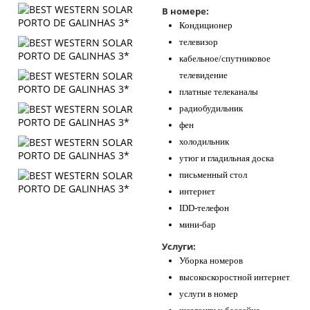
В номере:
Кондиционер
телевизор
кабельное/спутниковое
телевидение
платные телеканалы
радиобудильник
фен
холодильник
утюг и гладильная доска
письменный стол
интернет
IDD-телефон
мини-бар
Услуги:
Уборка номеров
высокоскоростной интернет
услуги в номер