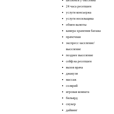
шезлонги у бассейна
24 часа ресепшен
услуги консьержа
услуги носильщика
обмен валюты
камера хранения багажа
прачечная
экспресс-заселение/
выселение
позднее выселение
сейф на ресепшен
вызов врача
джакузи
массаж
солярий
игровая комната
бильярд
снукер
дайвинг