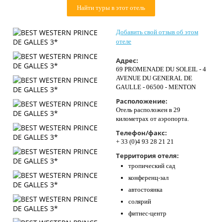
Контакты
Найти туры в этот отель
Добавить свой отзыв об этом
отеле
Адрес:
69 PROMENADE DU SOLEIL - 4
AVENUE DU GENERAL DE
GAULLE - 06500 - MENTON
Расположение:
Отель расположен в 29
километрах от аэропорта.
Телефон/факс:
+ 33 (0)4 93 28 21 21
Территория отеля:
тропический сад
конференц-зал
автостоянка
солярий
фитнес-центр