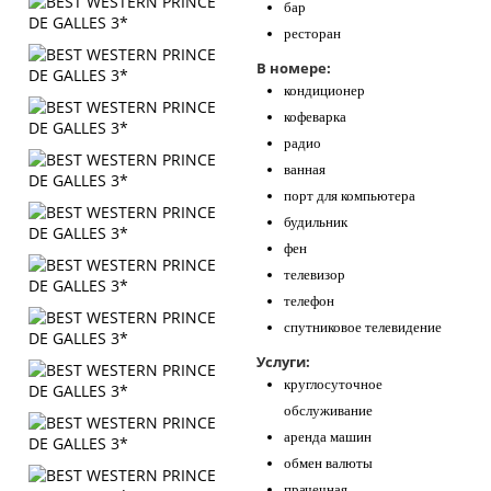
бар
ресторан
В номере:
кондиционер
кофеварка
радио
ванная
порт для компьютера
будильник
фен
телевизор
телефон
спутниковое телевидение
Услуги:
круглосуточное
обслуживание
аренда машин
обмен валюты
прачечная