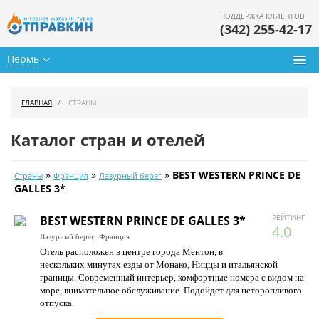
ПОДДЕРЖКА КЛИЕНТОВ
(342) 255-42-17
Пермь
Туры из Перми
ГЛАВНАЯ
СТРАНЫ
Подбор тура
Каталог стран и отелей
Горящие туры
»
»
»
BEST WESTERN PRINCE DE
Страны
Франция
Лазурный берег
Календарь туров
GALLES 3*
Цены дня
РЕЙТИНГ
BEST WESTERN PRINCE DE GALLES 3*
4.0
Лазурный берег,
Франция
Страны
Отель расположен в центре города Ментон, в
нескольких минутах езды от Монако, Ниццы и итальянской
Как купить
границы. Современный интерьер, комфортные номера с видом на
море, внимательное обслуживание. Подойдет для неторопливого
О нас
отпуска.