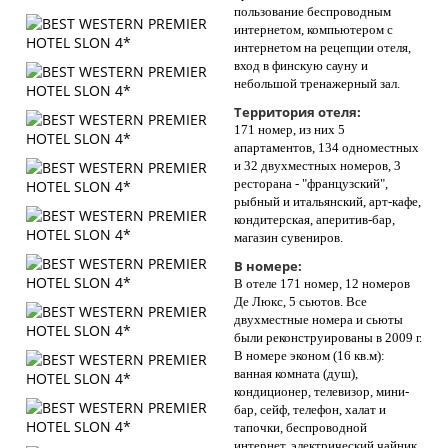
пользование беспроводным
интернетом, компьютером с
интернетом на рецепции отеля,
вход в финскую сауну и
небольшой тренажерный зал.
Территория отеля:
171 номер, из них 5
апартаментов, 134 одноместных
и 32 двухместных номеров, 3
ресторана - "французский",
рыбный и итальянский, арт-кафе,
кондитерская, аперитив-бар,
магазин сувениров.
В номере:
В отеле 171 номер, 12 номеров
Де Люкс, 5 сьютов. Все
двухместные номера и сьюты
были реконструированы в 2009 г.
В номере эконом (16 кв.м):
ванная комната (душ),
кондиционер, телевизор, мини-
бар, сейф, телефон, халат и
тапочки, беспроводной
интернет, электрический чайник,