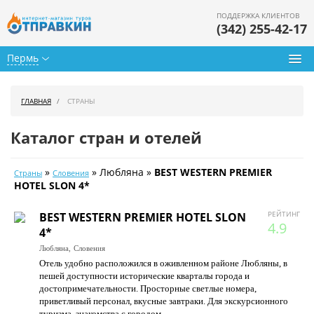
ПОДДЕРЖКА КЛИЕНТОВ
(342) 255-42-17
Пермь
Туры из Перми
ГЛАВНАЯ
СТРАНЫ
Подбор тура
Каталог стран и отелей
Горящие туры
»
» Любляна »
BEST WESTERN PREMIER
Страны
Словения
Календарь туров
HOTEL SLON 4*
Цены дня
РЕЙТИНГ
BEST WESTERN PREMIER HOTEL SLON
4.9
4*
Страны
Любляна,
Словения
Отель удобно расположился в оживленном районе Любляны, в
Как купить
пешей доступности исторические кварталы города и
достопримечательности. Просторные светлые номера,
О нас
приветливый персонал, вкусные завтраки. Для экскурсионного
туризма, знакомства с городом.