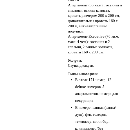
Апартамент (55 кв.м): гостиная и
спальная, ванная комната,
кровать размером 200 х 200 см,
дополнительная кровать 160 х
200 м, антиаллергенные
подушки.
Апартамент Executive (70 кв.м,
макс. 4 чел.): гостиная и 2
спальни, 2 ванные комнаты,
кровати 160 х 200 см.
Услуги:
Cауна, джакузи.
Типы номеров:
В отеле 171 номер, 12
deluxe номеров, 5
апартаментов, номера для
некурящих.
В номере: ванная (ванна/
душ), фен, телефон,
телевизор, мини-бар,
кондиционер/без