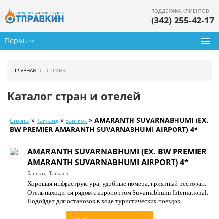
ПОДДЕРЖКА КЛИЕНТОВ
(342) 255-42-17
Пермь
Туры из Перми
ГЛАВНАЯ
СТРАНЫ
Подбор тура
Каталог стран и отелей
Горящие туры
»
»
»
AMARANTH SUVARNABHUMI (EX.
Страны
Таиланд
Бангкок
Календарь туров
BW PREMIER AMARANTH SUVARNABHUMI AIRPORT) 4*
Цены дня
AMARANTH SUVARNABHUMI (EX. BW PREMIER
AMARANTH SUVARNABHUMI AIRPORT) 4*
Страны
Бангкок,
Таиланд
Хорошая инфраструктура, удобные номера, приятный ресторан.
Как купить
Отель находится рядом с аэропортом Suvarnabhumi International.
Подойдет для остановок в ходе туристических поездок.
О нас