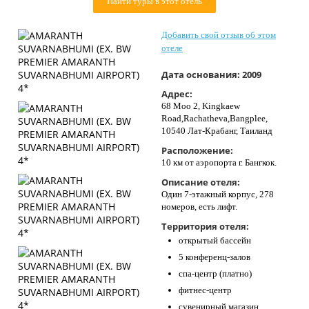
Найти туры в этот отель
Контакты
Добавить свой отзыв об этом
отеле
Дата основания:
2009
Адрес:
68 Moo 2, Kingkaew
Road,Rachatheva,Bangplee,
10540 Лат-Крабанг, Таиланд
Расположение:
10 км от аэропорта г. Бангкок.
Описание отеля:
Один 7-этажный корпус, 278
номеров, есть лифт.
Территория отеля:
открытый бассейн
5 конференц-залов
спа-центр (платно)
фитнес-центр
сувенирный магазин