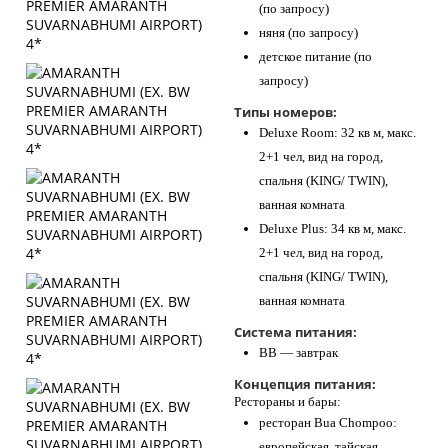
(по запросу)
няня (по запросу)
детское питание (по
запросу)
Типы номеров:
Deluxe Room: 32 кв м, макс.
2+1 чел, вид на город,
спальня (KING/ TWIN),
ванная комната
Deluxe Plus: 34 кв м, макс.
2+1 чел, вид на город,
спальня (KING/ TWIN),
ванная комната
Система питания:
BB — завтрак
Концепция питания:
Рестораны и бары:
ресторан Bua Chompoo:
европейская, тайская,