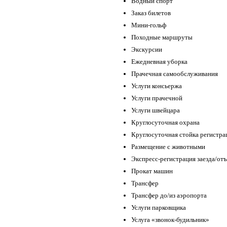
Водный спорт
Заказ билетов
Мини-гольф
Походные маршруты
Экскурсии
Ежедневная уборка
Прачечная самообслуживания
Услуги консьержа
Услуги прачечной
Услуги швейцара
Круглосуточная охрана
Круглосуточная стойка регистра
Размещение с животными
Экспресс-регистрация заезда/отъ
Прокат машин
Трансфер
Трансфер до/из аэропорта
Услуги парковщика
Услуга «звонок-будильник»