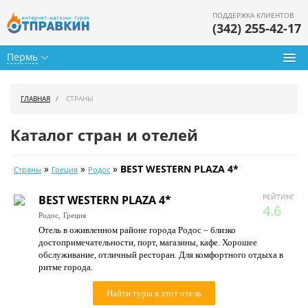
ПОДДЕРЖКА КЛИЕНТОВ
(342) 255-42-17
Пермь
Туры из Перми
ГЛАВНАЯ
СТРАНЫ
Подбор тура
Каталог стран и отелей
Горящие туры
»
»
»
BEST WESTERN PLAZA 4*
Страны
Греция
Родос
Календарь туров
BEST WESTERN PLAZA 4*
РЕЙТИНГ
Цены дня
4.6
Родос,
Греция
Отель в оживленном районе города Родос – близко
Страны
достопримечательности, порт, магазины, кафе. Хорошее
обслуживание, отличный ресторан. Для комфортного отдыха в
Как купить
ритме города.
О нас
Найти туры в этот отель