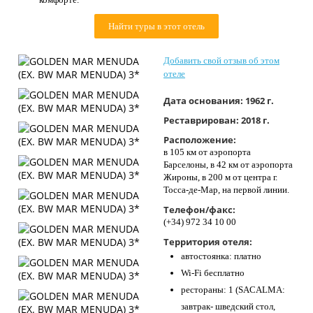
Контакты
Найти туры в этот отель
Добавить свой отзыв об этом
отеле
Дата основания:
1962 г.
Реставрирован:
2018 г.
Расположение:
в 105 км от аэропорта
Барселоны, в 42 км от аэропорта
Жироны, в 200 м от центра г.
Тосса-де-Мар, на первой линии.
Телефон/факс:
(+34) 972 34 10 00
Территория отеля:
автостоянка: платно
Wi-Fi бесплатно
рестораны: 1 (SACALMA:
завтрак- шведский стол,