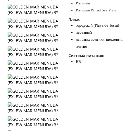
Premium
Premium Partial Sea View
Пляж:
городской (Playa de Tossa)
песчаный
на пляже зонтики, шезлонги:
платно
Система питания:
HB