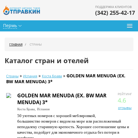
ПОДДЕРЖКА КЛИЕНТОВ
(342) 255-42-17
Пермь
Туры из Перми
ГЛАВНАЯ
СТРАНЫ
Подбор тура
Каталог стран и отелей
Горящие туры
»
»
»
GOLDEN MAR MENUDA (EX.
Страны
Испания
Коста Брава
Календарь туров
BW MAR MENUDA) 3*
Цены дня
РЕЙТИНГ
GOLDEN MAR MENUDA (EX. BW MAR
4.6
MENUDA) 3*
Страны
отзывы
Коста Брава,
Испания
50 уютных номеров с хорошей меблировкой,
Как купить
большинство номеров с видом на море или расположенный
неподалеку старинную крепость. Хорошее соотношение цены и
О нас
качества, подойдет для экономичного отдыха без потери в
комфорте.