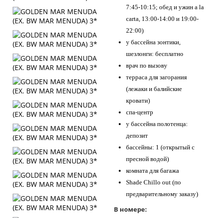
7:45-10:15; обед и ужин a la
carta, 13:00-14:00 и 19:00-
22:00)
у бассейна зонтики,
шезлонги: бесплатно
врач по вызову
терраса для загорания
(лежаки и балийские
кровати)
спа-центр
у бассейна полотенца:
депозит
бассейны: 1 (открытый с
пресной водой)
комната для багажа
Shade Chillo оut (по
предварительному заказу)
В номере: