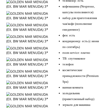
телевизор: есть
кофемашина (Nespresso,
капсулы пополняются)
набор для приготовления
чая/кофе (пополнение
ежедневное)
фен: есть
кондиционер: есть (с июня
по сентябрь)
room service: платно
ТВ: спутниковое
телефон
косметические
принадлежности (Premium
Spa)
ванная комната
холодильник
(приветсвенный набор)
зеркало для макияжа