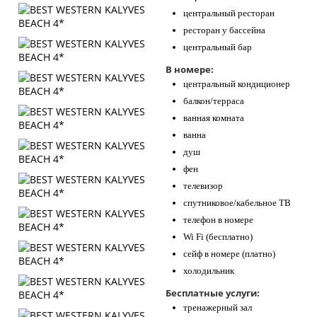
центральный ресторан
ресторан у бассейна
центральный бар
В номере:
центральный кондиционер
балкон/терраса
ванная комната
ванна
душ
фен
телевизор
спутниковое/кабельное ТВ
телефон в номере
Wi Fi (бесплатно)
сейф в номере (платно)
холодильник
Бесплатные услуги:
тренажерный зал