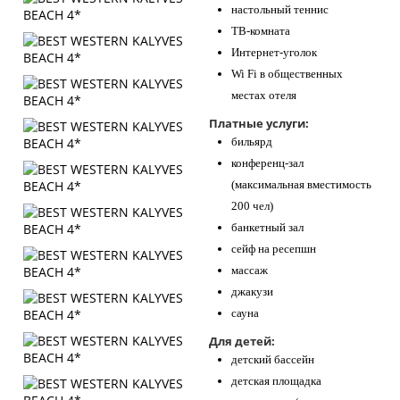
настольный теннис
ТВ-комната
Интернет-уголок
Wi Fi в общественных
местах отеля
Платные услуги:
бильярд
конференц-зал
(максимальная вместимость
200 чел)
банкетный зал
сейф на ресепшн
массаж
джакузи
сауна
Для детей:
детский бассейн
детская площадка