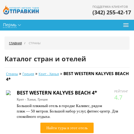
ПОДДЕРЖКА КЛИЕНТОВ
(342) 255-42-17
Пермь
Туры из Перми
ГЛАВНАЯ
СТРАНЫ
Подбор тура
Каталог стран и отелей
Горящие туры
»
»
»
BEST WESTERN KALYVES BEACH
Страны
Греция
Крит - Ханья
Календарь туров
4*
Цены дня
РЕЙТИНГ
BEST WESTERN KALYVES BEACH 4*
4.7
Крит - Ханья,
Греция
Страны
Большой пляжный отель в городке Каливес, рядом
пляж — 50 метров. Большой набор услуг, фитнес-центр. Для
Как купить
спокойного отдыха.
О нас
Найти туры в этот отель