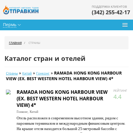
ПОДДЕРЖКА КЛИЕНТОВ
(342) 255-42-17
Пермь
Туры из Перми
ГЛАВНАЯ
СТРАНЫ
Подбор тура
Каталог стран и отелей
Горящие туры
»
»
»
RAMADA HONG KONG HARBOUR
Страны
Китай
Гонконг
Календарь туров
VIEW (EX. BEST WESTERN HOTEL HARBOUR VIEW) 4*
Цены дня
РЕЙТИНГ
RAMADA HONG KONG HARBOUR VIEW
4.4
(EX. BEST WESTERN HOTEL HARBOUR
Страны
VIEW) 4*
Гонконг,
Китай
Как купить
Отель расположен в современном высотном здании, рядом с
паромным терминалом и международным финансовым центром.
О нас
На крыше отеля находится большой 25-метровый бассейн с