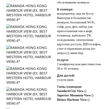
обслуживание номеров.
В номере:
кондиционер, вид на бухту
Виктория в большинстве
номеров, бесплатный Wi-Fi,
сейф, душ, фен, набор для
приготовления чая и кофе,
телевизор, кабельное ТВ,
холодильник, электронные
карточки доступа, IDD-телефон,
утюг и гладильная доска (по
запросу), мини-бар.
Услуги:
2 конференц-зала вместимостью
36 и 16 человек.
Для детей:
услуги няни.
Типы номеров:
Standard City View
()
Superior Mountain View
()
Deluxe Harbour View
()