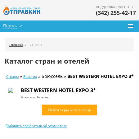
ПОДДЕРЖКА КЛИЕНТОВ
(342) 255-42-17
Пермь
Туры из Перми
ГЛАВНАЯ
СТРАНЫ
Подбор тура
Каталог стран и отелей
Горящие туры
»
» Брюссель »
BEST WESTERN HOTEL EXPO 3*
Страны
Бельгия
Календарь туров
BEST WESTERN HOTEL EXPO 3*
Цены дня
Брюссель,
Бельгия
Страны
Найти туры в этот отель
Как купить
Добавить свой отзыв об этом отеле
О нас