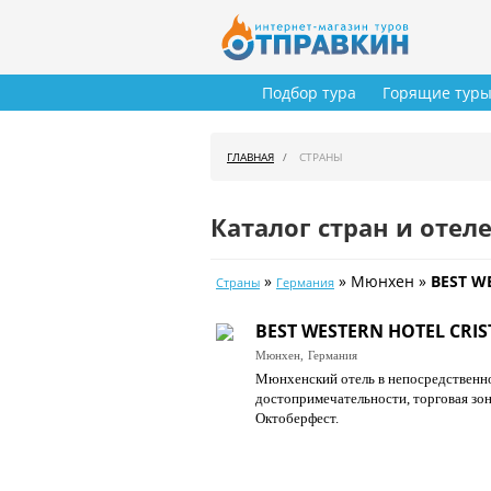
Подбор тура
Горящие тур
ГЛАВНАЯ
СТРАНЫ
Каталог стран и отел
»
» Мюнхен »
BEST W
Страны
Германия
BEST WESTERN HOTEL CRIS
Мюнхен,
Германия
Мюнхенский отель в непосредственно
достопримечательности, торговая зон
Октоберфест.