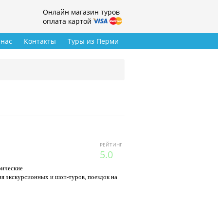
Онлайн магазин туров
оплата картой
 нас
Контакты
Туры из Перми
РЕЙТИНГ
5.0
рические
ия экскурсионных и шоп-туров, поездок на