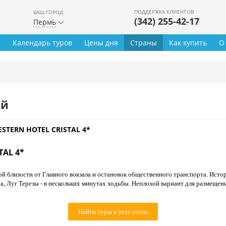
ПОДДЕРЖКА КЛИЕНТОВ
ВАШ ГОРОД
(342) 255-42-17
Пермь
ы
Календарь туров
Цены дня
Страны
Как купить
О
ей
ESTERN HOTEL CRISTAL 4*
TAL 4*
й близости от Главного вокзала и остановок общественного транспорта. Исто
а, Луг Терезы - в нескольких минутах ходьбы. Неплохой вариант для размещен
Найти туры в этот отель