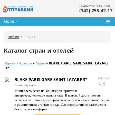
ПОДДЕРЖКА КЛИЕНТОВ
(342) 255-42-17
Пермь
Туры из Перми
ГЛАВНАЯ
СТРАНЫ
Подбор тура
Каталог стран и отелей
Горящие туры
»
»
»
BLAKE PARIS GARE SAINT LAZARE
Страны
Франция
Париж
Календарь туров
3*
Цены дня
РЕЙТИНГ
BLAKE PARIS GARE SAINT LAZARE 3*
4.3
Париж,
Франция
Страны
Мини-отель всего на 30 номеров, приятные
интерьеры, неплохое меню в кафе. В шаговой доступности
Как купить
несколько крупных достопримечательностей и масса интересных
и романтичных уголков города. Для экономичного размещения
О нас
без потери в комфорте.