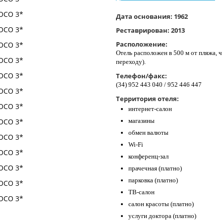
Дата основания:
1962
Реставрирован:
2013
Расположение:
Отель расположен в 500 м от пляжа, 
переходу).
Телефон/факс:
(34) 952 443 040 / 952 446 447
Территория отеля:
интернет-салон
магазины
обмен валюты
Wi-Fi
конференц-зал
прачечная (платно)
парковка (платно)
ТВ-салон
салон красоты (платно)
услуги доктора (платно)