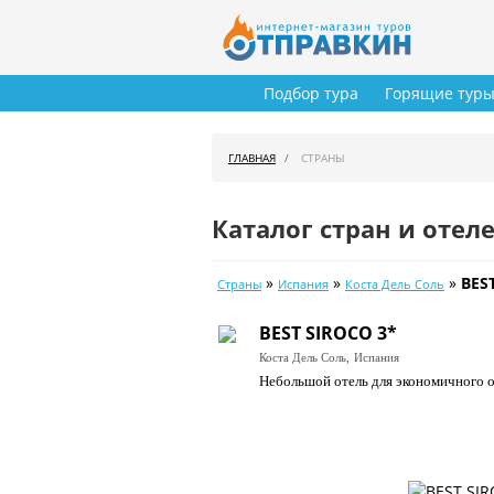
Подбор тура
Горящие тур
ГЛАВНАЯ
СТРАНЫ
Каталог стран и отел
»
»
»
BES
Страны
Испания
Коста Дель Соль
BEST SIROCO 3*
Коста Дель Соль,
Испания
Небольшой отель для экономичного о