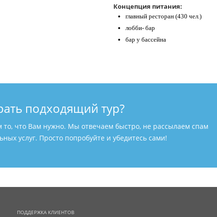
Концепция питания:
главный ресторан (430 чел.)
лобби- бар
бар у бассейна
рать подходящий тур?
м то, что Вам нужно. Мы отвечаем быстро, не рассылаем спам
ных услуг. Просто попробуйте и убедитесь сами!
ПОДДЕРЖКА КЛИЕНТОВ