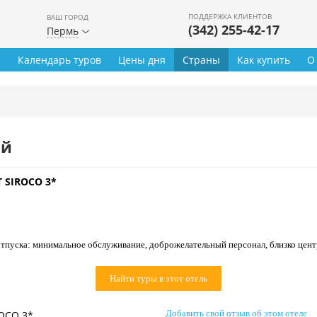
ПОДДЕРЖКА КЛИЕНТОВ
ВАШ ГОРОД
(342) 255-42-17
Пермь
ы
Календарь туров
Цены дня
Страны
Как купить
О
ей
T SIROCO 3*
тпуска: минимальное обслуживание, доброжелательный персонал, близко центр
Найти туры в этот отель
Добавить свой отзыв об этом отеле