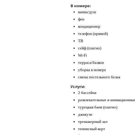
В номере:
ванна/душ
фен
кондиционер
телефон (прямой)
ТВ
сейф (платно)
Wi-Fi
терраса/балкон
уборка в номере
смена постельного белья
Услуги:
2 бассейна
развлекательные и анимационные
турецкая баня (платно)
джакузи
тренажерный зал
теннисный корт