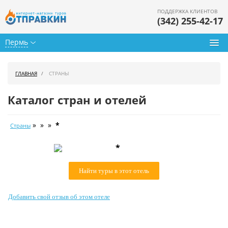
ПОДДЕРЖКА КЛИЕНТОВ
(342) 255-42-17
Пермь
Туры из Перми
ГЛАВНАЯ
СТРАНЫ
Подбор тура
Каталог стран и отелей
Горящие туры
» » »
*
Страны
Календарь туров
*
Цены дня
Найти туры в этот отель
Страны
Как купить
Добавить свой отзыв об этом отеле
О нас