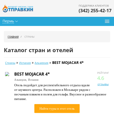
ПОДДЕРЖКА КЛИЕНТОВ
(342) 255-42-17
Пермь
Туры из Перми
ГЛАВНАЯ
СТРАНЫ
Подбор тура
Каталог стран и отелей
Горящие туры
»
»
»
BEST MOJACAR 4*
Страны
Испания
Альмерия
Календарь туров
РЕЙТИНГ
BEST MOJACAR 4*
Цены дня
4.6
Альмерия,
Испания
отзывы
Отель подойдет для респектабельного отдыха вдали
Страны
от шумного центра. Расположен в Мохакаре рядом с
песчаным пляжем и полем для гольфа. Вкусное и разнообразное
Как купить
питание.
О нас
Найти туры в этот отель