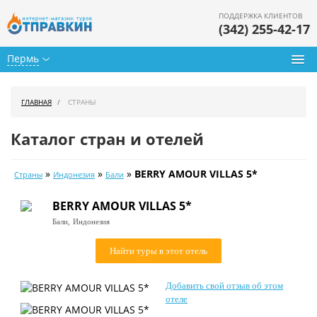
ПОДДЕРЖКА КЛИЕНТОВ
(342) 255-42-17
Пермь
Туры из Перми
ГЛАВНАЯ
СТРАНЫ
Подбор тура
Каталог стран и отелей
Горящие туры
»
»
»
BERRY AMOUR VILLAS 5*
Страны
Индонезия
Бали
Календарь туров
BERRY AMOUR VILLAS 5*
Цены дня
Бали,
Индонезия
Страны
Найти туры в этот отель
Как купить
Добавить свой отзыв об этом
О нас
отеле