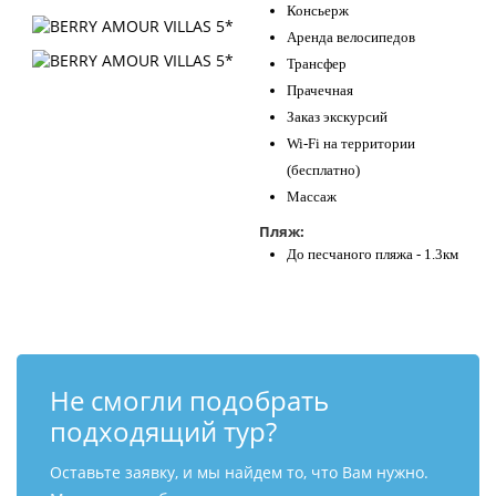
Консьерж
Аренда велосипедов
Трансфер
Прачечная
Заказ экскурсий
Wi-Fi на территории
(бесплатно)
Массаж
Пляж:
До песчаного пляжа - 1.3км
Не смогли подобрать
подходящий тур?
Оставьте заявку, и мы найдем то, что Вам нужно.