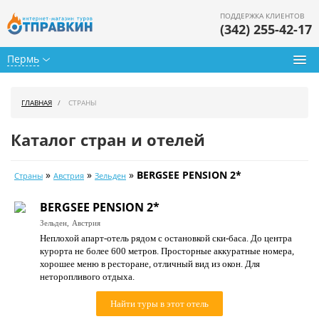
ПОДДЕРЖКА КЛИЕНТОВ
(342) 255-42-17
Пермь
Туры из Перми
ГЛАВНАЯ
СТРАНЫ
Подбор тура
Каталог стран и отелей
Горящие туры
»
»
»
BERGSEE PENSION 2*
Страны
Австрия
Зельден
Календарь туров
BERGSEE PENSION 2*
Цены дня
Зельден,
Австрия
Неплохой апарт-отель рядом с остановкой ски-баса. До центра
Страны
курорта не более 600 метров. Просторные аккуратные номера,
хорошее меню в ресторане, отличный вид из окон. Для
Как купить
неторопливого отдыха.
О нас
Найти туры в этот отель