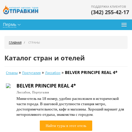
ПОДДЕРЖКА КЛИЕНТОВ
(342) 255-42-17
Пермь
Туры из Перми
ГЛАВНАЯ
СТРАНЫ
Подбор тура
Каталог стран и отелей
Горящие туры
»
»
»
BELVER PRINCIPE REAL 4*
Страны
Португалия
Лиссабон
Календарь туров
BELVER PRINCIPE REAL 4*
Цены дня
Лиссабон,
Португалия
Мини-отель на 18 номер, удобно расположен в исторической
Страны
части города. В шаговой доступности станция метро,
достопримечательности, кафе и магазины. Хороший вариант для
Как купить
неторопливого отдыха, знакомства с городом.
О нас
Найти туры в этот отель