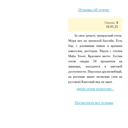
Отзывы об отеле:
Оценка:
3
16.01.25
За свои деньги, прекрасный отель.
Моря нет, но неплохой бассейн. Есть
бар, с разливным пивом и крепким
алкоголем, ресторан. Рядом с отелем
Maha Tower. Красивое место. Гостям
отеля скидка 50 процентов на
аквапарк, находится в шаговой
доступности. Персонал дружелюбный,
на ресепшн знают несколько слов на
русском) Классный вид на закат.
читать отзыв полностью...
Посмотреть все отзывы