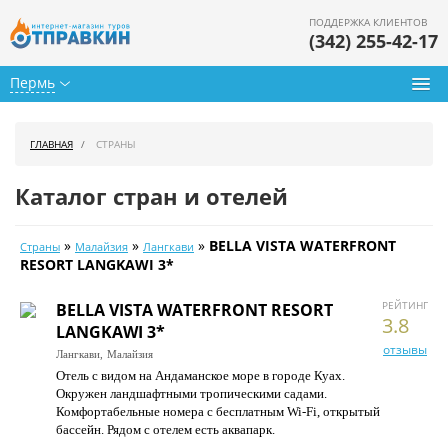
ПОДДЕРЖКА КЛИЕНТОВ
(342) 255-42-17
Пермь
Туры из Перми
ГЛАВНАЯ
СТРАНЫ
Подбор тура
Каталог стран и отелей
Горящие туры
»
»
»
BELLA VISTA WATERFRONT
Страны
Малайзия
Лангкави
Календарь туров
RESORT LANGKAWI 3*
Цены дня
РЕЙТИНГ
BELLA VISTA WATERFRONT RESORT
3.8
LANGKAWI 3*
Страны
отзывы
Лангкави,
Малайзия
Отель с видом на Андаманское море в городе Куах.
Как купить
Окружен ландшафтными тропическими садами.
Комфортабельные номера с бесплатным Wi-Fi, открытый
О нас
бассейн. Рядом с отелем есть аквапарк.