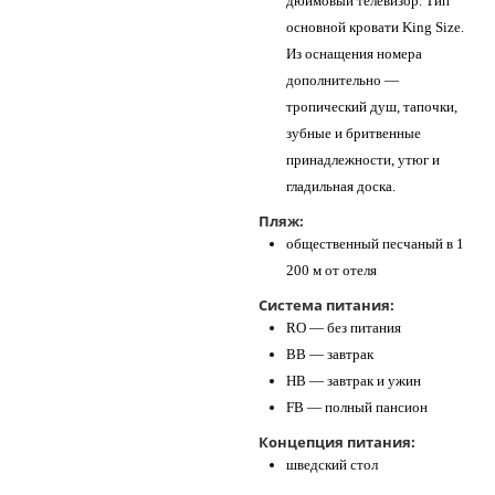
дюймовый телевизор. Тип
основной кровати King Size.
Из оснащения номера
дополнительно —
тропический душ, тапочки,
зубные и бритвенные
принадлежности, утюг и
гладильная доска.
Пляж:
общественный песчаный в 1
200 м от отеля
Система питания:
RO — без питания
BB — завтрак
HB — завтрак и ужин
FB — полный пансион
Концепция питания:
шведский стол