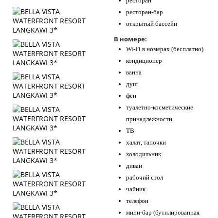
ресторан
ресторан-бар
открытый бассейн
В номере:
Wi-Fi в номерах (бесплатно)
кондиционер
ванна
душ
фен
туалетно-косметические
принадлежности
ТВ
халат, тапочки
холодильник
диван
рабочий стол
чайник
телефон
мини-бар (бутилированная