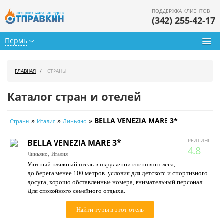
ПОДДЕРЖКА КЛИЕНТОВ
(342) 255-42-17
Пермь
Туры из Перми
ГЛАВНАЯ
СТРАНЫ
Подбор тура
Каталог стран и отелей
Горящие туры
»
»
»
BELLA VENEZIA MARE 3*
Страны
Италия
Линьяно
Календарь туров
РЕЙТИНГ
BELLA VENEZIA MARE 3*
Цены дня
4.8
Линьяно,
Италия
Уютный пляжный отель в окружении соснового леса,
Страны
до берега менее 100 метров. условия для детского и спортивного
досуга, хорошо обставленные номера, внимательный персонал.
Как купить
Для спокойного семейного отдыха.
О нас
Найти туры в этот отель