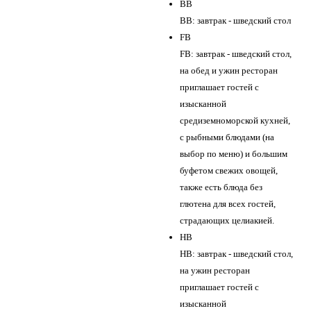
BB
BB: завтрак - шведский стол
FB
FB: завтрак - шведский стол,
на обед и ужин ресторан
приглашает гостей с
изысканной
средиземноморской кухней,
с рыбными блюдами (на
выбор по меню) и большим
буфетом свежих овощей,
также есть блюда без
глютена для всех гостей,
страдающих целиакией.
HB
HB: завтрак - шведский стол,
на ужин ресторан
приглашает гостей с
изысканной