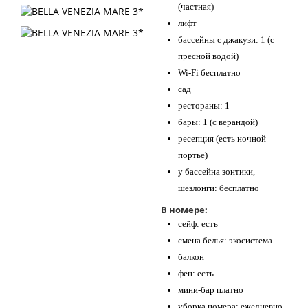
(частная)
лифт
бассейны с джакузи: 1 (с
пресной водой)
Wi-Fi бесплатно
сад
рестораны: 1
бары: 1 (с верандой)
ресепция (есть ночной
портье)
у бассейна зонтики,
шезлонги: бесплатно
В номере:
сейф: есть
смена белья: экосистема
балкон
фен: есть
мини-бар платно
уборка номера: ежедневно