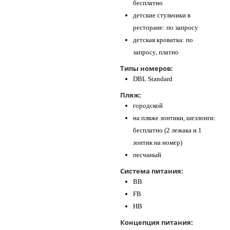
бесплатно
детские стульчики в
ресторане: по запросу
детская кроватка: по
запросу, платно
Типы номеров:
DBL Standard
Пляж:
городской
на пляже зонтики, шезлонги:
бесплатно (2 лежака и 1
зонтик на номер)
песчаный
Система питания:
BB
FB
HB
Концепция питания: