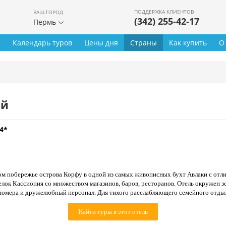
ПОДДЕРЖКА КЛИЕНТОВ
ВАШ ГОРОД
(342) 255-42-17
Пермь
ы
Календарь туров
Цены дня
Страны
Как купить
О
ей
4*
ом побережье острова Корфу в одной из самых живописных бухт Авлаки с от
селок Кассиопия со множеством магазинов, баров, ресторанов. Отель окружен 
омера и дружелюбный персонал. Для тихого расслабляющего семейного отды
Найти туры в этот отель