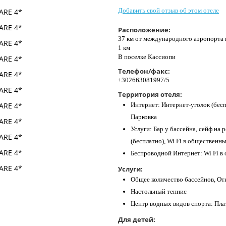
Добавить свой отзыв об этом отеле
Расположение:
37 км от международного аэропорта 
1 км
В поселке Кассиопи
Телефон/факс:
+302663081997/5
Территория отеля:
Интернет: Интернет-уголок (бесп
Парковка
Услуги: Бар у бассейна, сейф на 
(бесплатно), Wi Fi в общественны
Беспроводной Интернет: Wi Fi в
Услуги:
Общее количество бассейнов, О
Настольный теннис
Центр водных видов спорта: Пла
Для детей: