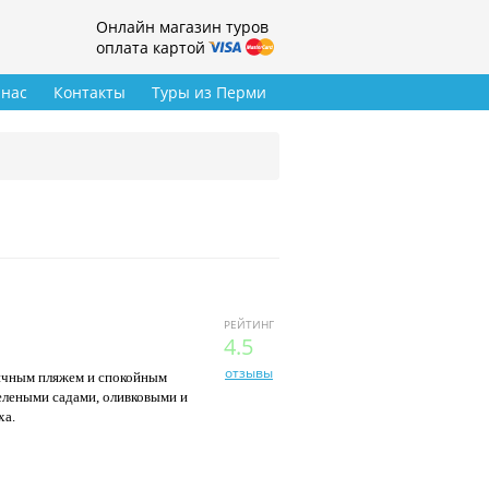
Онлайн магазин туров
оплата картой
 нас
Контакты
Туры из Перми
РЕЙТИНГ
4.5
отзывы
личным пляжем и спокойным
зелеными садами, оливковыми и
ха.