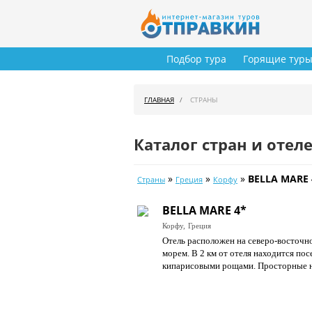
Подбор тура
Горящие тур
ГЛАВНАЯ
СТРАНЫ
Каталог стран и отел
»
»
»
BELLA MARE 
Страны
Греция
Корфу
BELLA MARE 4*
Корфу,
Греция
Отель расположен на северо-восточн
морем. В 2 км от отеля находится по
кипарисовыми рощами. Просторные н