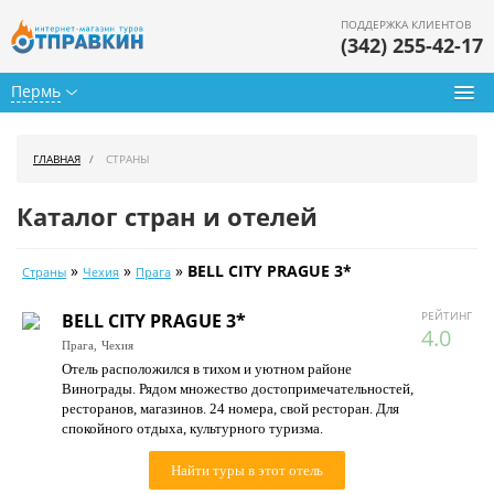
ПОДДЕРЖКА КЛИЕНТОВ
(342) 255-42-17
Пермь
Туры из Перми
ГЛАВНАЯ
СТРАНЫ
Подбор тура
Каталог стран и отелей
Горящие туры
»
»
»
BELL CITY PRAGUE 3*
Страны
Чехия
Прага
Календарь туров
РЕЙТИНГ
BELL CITY PRAGUE 3*
Цены дня
4.0
Прага,
Чехия
Отель расположился в тихом и уютном районе
Страны
Винограды. Рядом множество достопримечательностей,
ресторанов, магазинов. 24 номера, свой ресторан. Для
Как купить
спокойного отдыха, культурного туризма.
О нас
Найти туры в этот отель