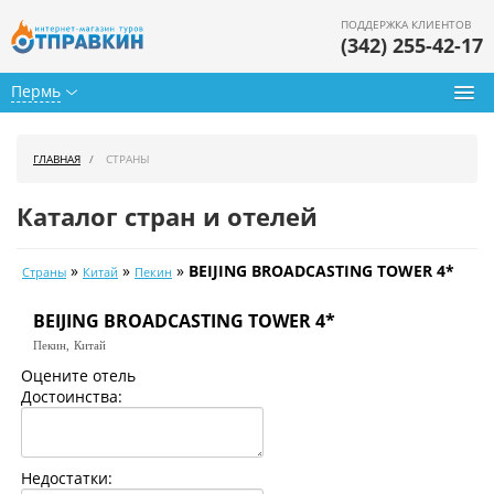
ПОДДЕРЖКА КЛИЕНТОВ
(342) 255-42-17
Пермь
Туры из Перми
ГЛАВНАЯ
СТРАНЫ
Подбор тура
Каталог стран и отелей
Горящие туры
»
»
»
BEIJING BROADCASTING TOWER 4*
Страны
Китай
Пекин
Календарь туров
BEIJING BROADCASTING TOWER 4*
Цены дня
Пекин,
Китай
Страны
Оцените отель
Достоинства:
Как купить
О нас
Недостатки: