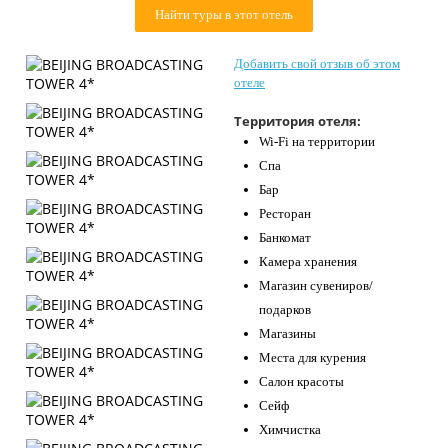
Найти туры в этот отель
Контакты
Добавить свой отзыв об этом
отеле
Территория отеля:
Wi-Fi на территории
Спа
Бар
Ресторан
Банкомат
Камера хранения
Магазин сувениров/
подарков
Магазины
Места для курения
Салон красоты
Сейф
Химчистка