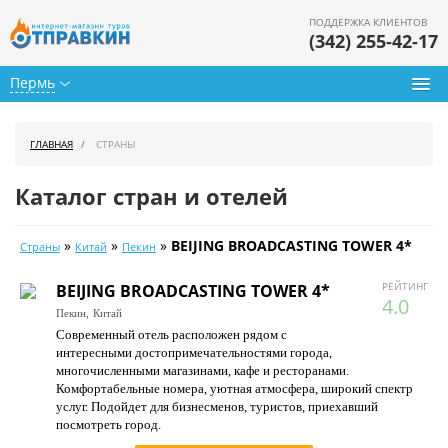
ПОДДЕРЖКА КЛИЕНТОВ
(342) 255-42-17
Пермь
Туры из Перми
ГЛАВНАЯ
СТРАНЫ
Подбор тура
Каталог стран и отелей
Горящие туры
»
»
»
BEIJING BROADCASTING TOWER 4*
Страны
Китай
Пекин
Календарь туров
РЕЙТИНГ
BEIJING BROADCASTING TOWER 4*
Цены дня
4.0
Пекин,
Китай
Современный отель расположен рядом с
Страны
интересными достопримечательностями города,
многочисленными магазинами, кафе и ресторанами.
Как купить
Комфортабельные номера, уютная атмосфера, широкий спектр
услуг. Подойдет для бизнесменов, туристов, приехавший
О нас
посмотреть город.