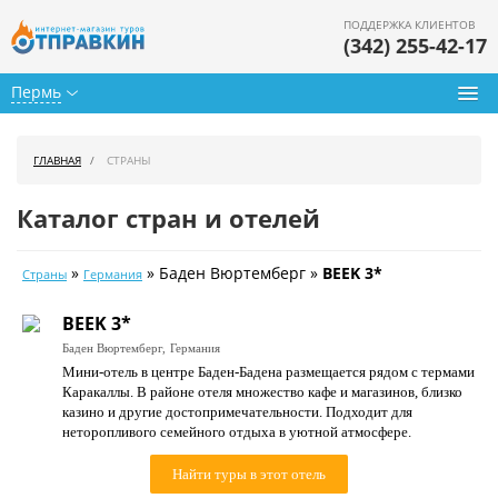
ПОДДЕРЖКА КЛИЕНТОВ
(342) 255-42-17
Пермь
Туры из Перми
ГЛАВНАЯ
СТРАНЫ
Подбор тура
Каталог стран и отелей
Горящие туры
»
» Баден Вюртемберг »
BEEK 3*
Страны
Германия
Календарь туров
BEEK 3*
Цены дня
Баден Вюртемберг,
Германия
Мини-отель в центре Баден-Бадена размещается рядом с термами
Страны
Каракаллы. В районе отеля множество кафе и магазинов, близко
казино и другие достопримечательности. Подходит для
Как купить
неторопливого семейного отдыха в уютной атмосфере.
О нас
Найти туры в этот отель