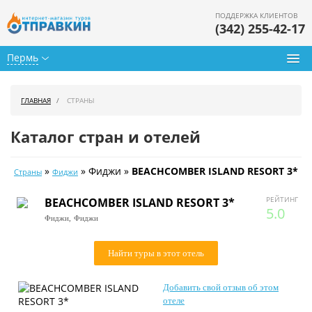
ПОДДЕРЖКА КЛИЕНТОВ
(342) 255-42-17
Пермь
Туры из Перми
ГЛАВНАЯ
СТРАНЫ
Подбор тура
Каталог стран и отелей
Горящие туры
»
» Фиджи »
BEACHCOMBER ISLAND RESORT 3*
Страны
Фиджи
Календарь туров
РЕЙТИНГ
BEACHCOMBER ISLAND RESORT 3*
Цены дня
5.0
Фиджи,
Фиджи
Страны
Найти туры в этот отель
Как купить
Добавить свой отзыв об этом
О нас
отеле