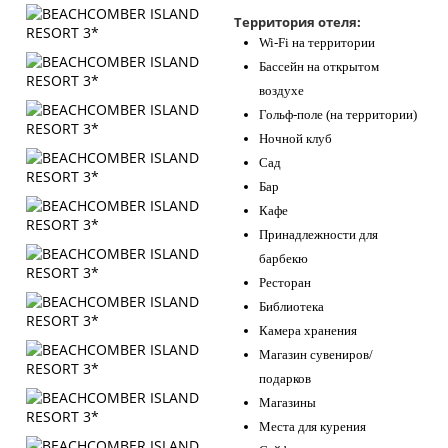
Контакты
Территория отеля:
Wi-Fi на территории
Бассейн на открытом
воздухе
Гольф-поле (на территории)
Ночной клуб
Сад
Бар
Кафе
Принадлежности для
барбекю
Ресторан
Библиотека
Камера хранения
Магазин сувениров/
подарков
Магазины
Места для курения