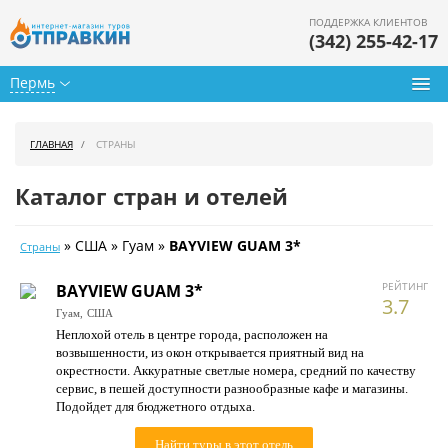
ПОДДЕРЖКА КЛИЕНТОВ
(342) 255-42-17
Пермь
Туры из Перми
ГЛАВНАЯ
СТРАНЫ
Подбор тура
Каталог стран и отелей
Горящие туры
» США » Гуам »
BAYVIEW GUAM 3*
Страны
Календарь туров
РЕЙТИНГ
BAYVIEW GUAM 3*
Цены дня
3.7
Гуам,
США
Неплохой отель в центре города, расположен на
Страны
возвышенности, из окон открывается приятный вид на
окрестности. Аккуратные светлые номера, средний по качеству
Как купить
сервис, в пешей доступности разнообразные кафе и магазины.
Подойдет для бюджетного отдыха.
О нас
Найти туры в этот отель