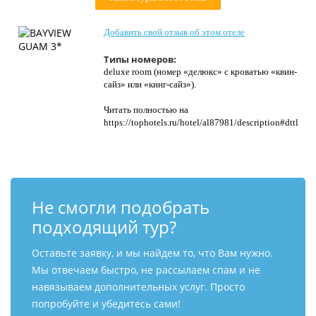
Контакты
Добавить свой отзыв об этом отеле
Типы номеров:
deluxe room (номер «делюкс» с кроватью «квин-
сайз» или «кинг-сайз»).
Читать полностью на
https://tophotels.ru/hotel/al87981/description#dttl
Не смогли подобрать
подходящий тур?
Оставьте заявку, и мы найдем то, что Вам нужно.
Мы отвечаем быстро, не рассылаем спам и не
навязываем дополнительных услуг. Просто
попробуйте и убедитесь сами!