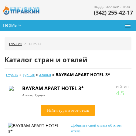
ПОДДЕРЖКА КЛИЕНТОВ
(342) 255-42-17
Пермь
Туры из Перми
ГЛАВНАЯ
СТРАНЫ
Подбор тура
Каталог стран и отелей
Горящие туры
»
»
»
BAYRAM APART HOTEL 3*
Страны
Турция
Аланья
Календарь туров
РЕЙТИНГ
BAYRAM APART HOTEL 3*
Цены дня
4.5
Аланья,
Турция
Страны
Найти туры в этот отель
Как купить
Добавить свой отзыв об этом
О нас
отеле