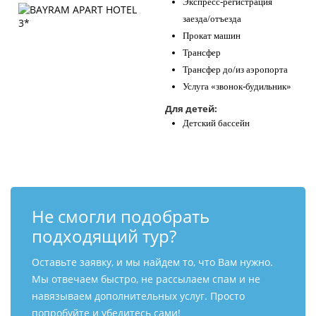
Экспресс-регистрация
заезда/отъезда
Прокат машин
Трансфер
Трансфер до/из аэропорта
Услуга «звонок-будильник»
Для детей:
Детский бассейн
Не смогли подобрать
подходящий тур?
Оставьте заявку, и мы найдем то, что Вам нужно.
Мы отвечаем быстро, не рассылаем спам и не
навязываем дополнительных услуг. Просто
попробуйте и убедитесь сами!