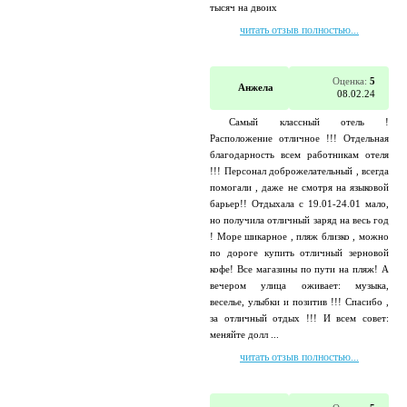
тысяч на двоих
читать отзыв полностью...
Оценка:
5
Анжела
08.02.24
Самый классный отель !
Расположение отличное !!! Отдельная
благодарность всем работникам отеля
!!! Персонал доброжелательный , всегда
помогали , даже не смотря на языковой
барьер!! Отдыхала с 19.01-24.01 мало,
но получила отличный заряд на весь год
! Море шикарное , пляж близко , можно
по дороге купить отличный зерновой
кофе! Все магазины по пути на пляж! А
вечером улица оживает: музыка,
веселье, улыбки и позитив !!! Спасибо ,
за отличный отдых !!! И всем совет:
меняйте долл ...
читать отзыв полностью...