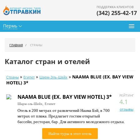
ПОДДЕРЖКА КЛИЕНТОВ
(342) 255-42-17
Пермь
Туры из Перми
ГЛАВНАЯ
СТРАНЫ
Подбор тура
Каталог стран и отелей
Горящие туры
»
»
»
NAAMA BLUE (EX. BAY VIEW
Страны
Египет
Шарм-Эль-Шейх
Календарь туров
HOTEL) 3*
Цены дня
РЕЙТИНГ
NAAMA BLUE (EX. BAY VIEW HOTEL) 3*
4.1
Шарм-эль-Шейх,
Египет
Страны
отзывы
Отель в 200 метрах от развлечений Наама Бэй, в 700
метрах от пляжа. Предлагает гостям открытый
Как купить
бассейн, ресторан, бар. Для активного молодежного отдыха.
О нас
Найти туры в этот отель