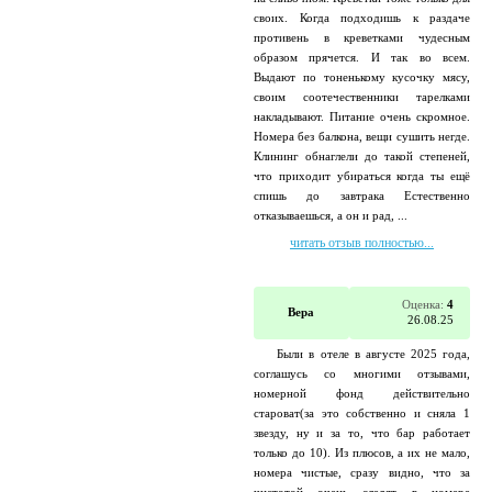
своих. Когда подходишь к раздаче
противень в креветками чудесным
образом прячется. И так во всем.
Выдают по тоненькому кусочку мясу,
своим соотечественники тарелками
накладывают. Питание очень скромное.
Номера без балкона, вещи сушить негде.
Клининг обнаглели до такой степеней,
что приходит убираться когда ты ещё
спишь до завтрака Естественно
отказываешься, а он и рад, ...
читать отзыв полностью...
Оценка:
4
Вера
26.08.25
Были в отеле в августе 2025 года,
соглашусь со многими отзывами,
номерной фонд действительно
староват(за это собственно и сняла 1
звезду, ну и за то, что бар работает
только до 10). Из плюсов, а их не мало,
номера чистые, сразу видно, что за