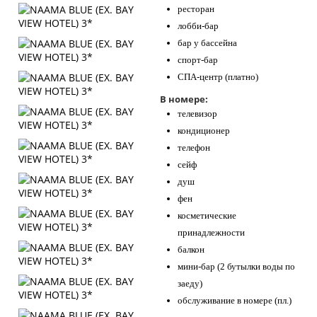
ресторан
лобби-бар
бар у бассейна
спорт-бар
СПА-центр (платно)
В номере:
телевизор
кондиционер
телефон
сейф
душ
фен
косметические
принадлежности
балкон
мини-бар (2 бутылки воды по
заеду)
обслуживание в номере (пл.)