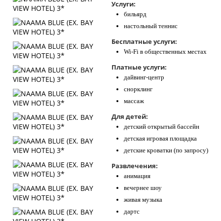
Услуги:
бильярд
настольный теннис
Бесплатные услуги:
Wi-Fi в общественных местах
Платные услуги:
дайвинг-центр
снорклинг
массаж
Для детей:
детский открытый бассейн
детская игровая площадка
детские кроватки (по запросу)
Развлечения:
анимация
вечернее шоу
живая музыка
дартс