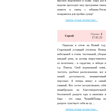
вкусное мороженое и халву. Пару раз в
неделю проходит шоу программа танец
живота и танец с юбками.Отель
понравился для тройки супер!
читать отзыв полностью...
Оценка:
2
Сергей
17.01.25
Одыхали в отеле на Новый год.
Старенький уставщий отельчик. Номер
небольшой и очень чистенький, уборка
каждый день, за доллар накручивались
из полотенец - и сердечки, и лебеди и
т.д. Плюсы: Свой нормальный пляж,
чистота, удобное расположение, все в
пешей доступности, ненавязчивый
персонал. А теперь минус и самый
главный: Кто хочет почувствовать себя
нищебродом на благотворительной
бесплатной раздаче еды и напитков в
баре - это сюда. Чувак&Повар на
раздаче чувствует себя на тр ...
читать отзыв полностью...