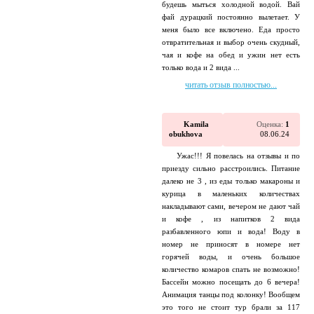
будешь мыться холодной водой. Вай
фай дурацкий постоянно вылетает. У
меня было все включено. Еда просто
отвратительная и выбор очень скудный,
чая и кофе на обед и ужин нет есть
только вода и 2 вида ...
читать отзыв полностью...
Kamila
Оценка:
1
obukhova
08.06.24
Ужас!!! Я повелась на отзывы и по
приезду сильно расстроились. Питание
далеко не 3 , из еды только макароны и
курица в маленьких количествах
накладывают сами, вечером не дают чай
и кофе , из напитков 2 вида
разбавленного юпи и вода! Воду в
номер не приносят в номере нет
горячей воды, и очень большое
количество комаров спать не возможно!
Бассейн можно посещать до 6 вечера!
Анимация танцы под колонку! Вообщем
это того не стоит тур брали за 117