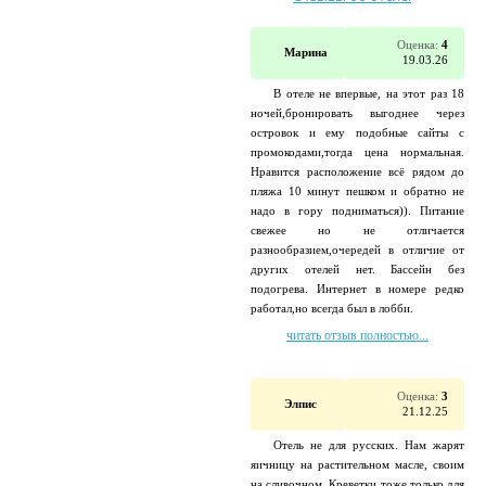
Оценка:
4
Марина
19.03.26
В отеле не впервые, на этот раз 18
ночей,бронировать выгоднее через
островок и ему подобные сайты с
промокодами,тогда цена нормальная.
Нравится расположение всё рядом до
пляжа 10 минут пешком и обратно не
надо в гору подниматься)). Питание
свежее но не отличается
разнообразием,очередей в отличие от
других отелей нет. Бассейн без
подогрева. Интернет в номере редко
работал,но всегда был в лобби.
читать отзыв полностью...
Оценка:
3
Элпис
21.12.25
Отель не для русских. Нам жарят
яичницу на растительном масле, своим
на сливочном. Креветки тоже только для