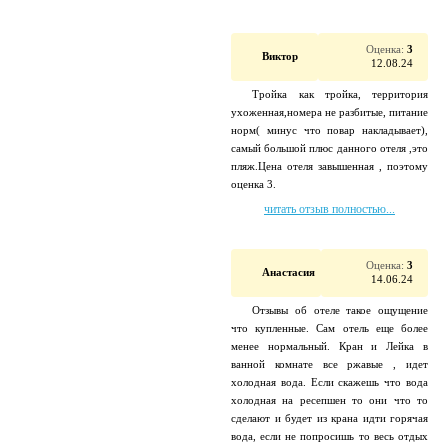
Оценка:
3
Виктор
12.08.24
Тройка как тройка, территория
ухоженная,номера не разбитые, питание
норм( минус что повар накладывает),
самый большой плюс данного отеля ,это
пляж.Цена отеля завышенная , поэтому
оценка 3.
читать отзыв полностью...
Оценка:
3
Анастасия
14.06.24
Отзывы об отеле такое ощущение
что купленные. Сам отель еще более
менее нормальный. Кран и Лейка в
ванной комнате все ржавые , идет
холодная вода. Если скажешь что вода
холодная на ресепшен то они что то
сделают и будет из крана идти горячая
вода, если не попросишь то весь отдых