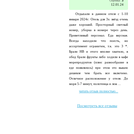
Оценка:
5
12.01.24
Отдыхали в данном отеле с 1-10
января 2024г. Отель для 3х звёзд очень
даже хороший. Просторный светлый
номер, уборка в номере через день.
Приветливый персонал. Еда вкусная.
Всегда находили что поесть, но
ассортимент ограничен, т.к. это 3 *.
Брали HB и этого вполне хватило, в
обед брали фрукты либо ходили в кафе
морепродуктов (плюс разнообразие в
еде появлялось) при этом это вышло
дешевле чем брать все включено.
Отличное расположение у отеля. До
моря 5-7 минут, полотенца и леж ...
читать отзыв полностью...
Посмотреть все отзывы