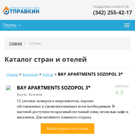
ПОДДЕРЖКА КЛИЕНТОВ
(342) 255-42-17
Пермь
Туры из Перми
ГЛАВНАЯ
СТРАНЫ
Подбор тура
Каталог стран и отелей
Горящие туры
»
»
»
BAY APARTMENTS SOZOPOL 3*
Страны
Болгария
Бургас
Календарь туров
РЕЙТИНГ
BAY APARTMENTS SOZOPOL 3*
Цены дня
4.3
Бургас,
Болгария
15 уютных номеров и апартаментов, хорошо
Страны
обставленных и укомплектованных всем необходимым. В
шаговой доступности красивый песчаный пляж, несколько кафе и
Как купить
магазинов. Для активного пляжного отдыха.
О нас
Найти туры в этот отель