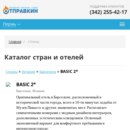
ПОДДЕРЖКА КЛИЕНТОВ
(342) 255-42-17
Пермь
Туры из Перми
ГЛАВНАЯ
СТРАНЫ
Подбор тура
Каталог стран и отелей
Горящие туры
»
»
»
BASIC 2*
Страны
Испания
Барселона
Календарь туров
BASIC 2*
Цены дня
Барселона,
Испания
Оригинальный отель в Барселоне, расположенный в
Страны
исторической части города, всего в 10-ти минутах ходьбы от
Музея Пикассо и других знаменитых мест. Располагает
Как купить
симпатичными номерами с модным дизайном интерьеров,
дополненных эстетическим освещением. Отличный
О нас
экономичный вариант для комфортного пребывания в
интересном городе.