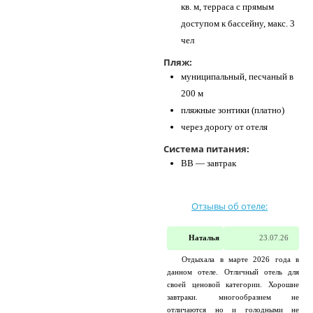
кв. м, терраса с прямым
доступом к бассейну, макс. 3
чел
Пляж:
муниципальный, песчаный в
200 м
пляжные зонтики (платно)
через дорогу от отеля
Система питания:
BB — завтрак
Отзывы об отеле:
Наталья
23.07.26
Отдыхала в марте 2026 года в
данном отеле. Отличный отель для
своей ценовой категории. Хорошие
завтраки. многообразием не
отличаются но и голодными не