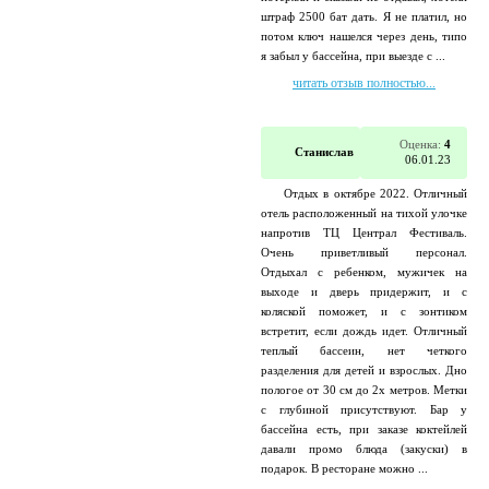
штраф 2500 бат дать. Я не платил, но
потом ключ нашелся через день, типо
я забыл у бассейна, при выезде с ...
читать отзыв полностью...
Оценка:
4
Станислав
06.01.23
Отдых в октябре 2022. Отличный
отель расположенный на тихой улочке
напротив ТЦ Централ Фестиваль.
Очень приветливый персонал.
Отдыхал с ребенком, мужичек на
выходе и дверь придержит, и с
коляской поможет, и с зонтиком
встретит, если дождь идет. Отличный
теплый бассеин, нет четкого
разделения для детей и взрослых. Дно
пологое от 30 см до 2х метров. Метки
с глубиной присутствуют. Бар у
бассейна есть, при заказе коктейлей
давали промо блюда (закуски) в
подарок. В ресторане можно ...