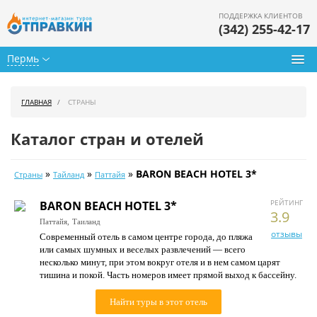
ПОДДЕРЖКА КЛИЕНТОВ
(342) 255-42-17
Пермь
Туры из Перми
ГЛАВНАЯ
СТРАНЫ
Подбор тура
Каталог стран и отелей
Горящие туры
»
»
»
BARON BEACH HOTEL 3*
Страны
Тайланд
Паттайя
Календарь туров
РЕЙТИНГ
BARON BEACH HOTEL 3*
Цены дня
3.9
Паттайя,
Таиланд
отзывы
Современный отель в самом центре города, до пляжа
Страны
или самых шумных и веселых развлечений — всего
несколько минут, при этом вокруг отеля и в нем самом царят
Как купить
тишина и покой. Часть номеров имеет прямой выход к бассейну.
О нас
Найти туры в этот отель