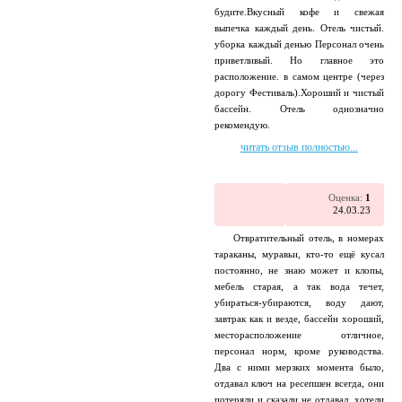
будите.Вкусный кофе и свежая
выпечка каждый день. Отель чистый.
уборка каждый денью Персонал очень
приветливый. Но главное это
расположение. в самом центре (через
дорогу Фестиваль).Хороший и чистый
бассейн. Отель однозначно
рекомендую.
читать отзыв полностью...
Оценка:
1
24.03.23
Отвратительный отель, в номерах
тараканы, муравьи, кто-то ещё кусал
постоянно, не знаю может и клопы,
мебель старая, а так вода течет,
убираться-убираются, воду дают,
завтрак как и везде, бассейн хороший,
месторасположение отличное,
персонал норм, кроме руководства.
Два с ними мерзких момента было,
отдавал ключ на ресепшен всегда, они
потеряли и сказали не отдавал, хотели