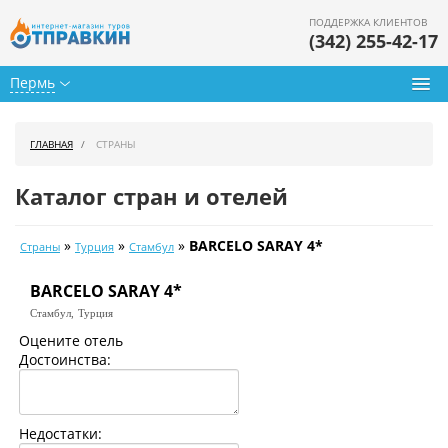
ПОДДЕРЖКА КЛИЕНТОВ
(342) 255-42-17
Пермь
Туры из Перми
ГЛАВНАЯ
СТРАНЫ
Подбор тура
Каталог стран и отелей
Горящие туры
»
»
»
BARCELO SARAY 4*
Страны
Турция
Стамбул
Календарь туров
BARCELO SARAY 4*
Цены дня
Стамбул,
Турция
Страны
Оцените отель
Достоинства:
Как купить
О нас
Недостатки: