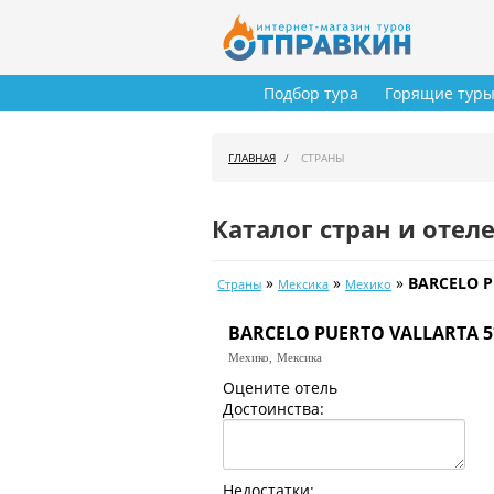
Подбор тура
Горящие тур
ГЛАВНАЯ
СТРАНЫ
Каталог стран и отел
»
»
»
BARCELO P
Страны
Мексика
Мехико
BARCELO PUERTO VALLARTA 5
Мехико,
Мексика
Оцените отель
Достоинства:
Недостатки: