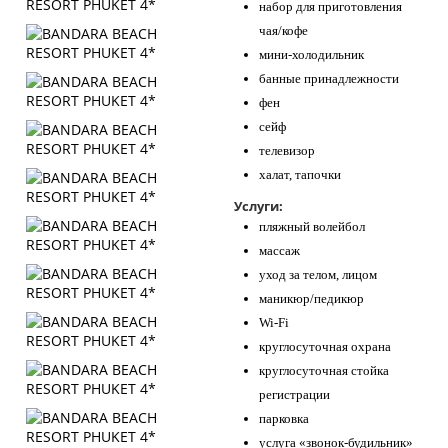
набор для приготовления
чая/кофе
мини-холодильник
банные принадлежности
фен
сейф
телевизор
халат, тапочки
Услуги:
пляжный волейбол
массаж
уход за телом, лицом
маникюр/педикюр
Wi-Fi
круглосуточная охрана
круглосуточная стойка
регистрации
парковка
услуга «звонок-будильник»