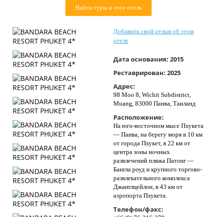
Контакты
Найти туры в этот отель
Добавить свой отзыв об этом
отеле
Дата основания:
2015
Реставрирован:
2025
Адрес:
98 Moo 8, Wichit Subdistrict,
Muang, 83000 Панва, Таиланд
Расположение:
На юго-восточном мысе Пхукета
— Панва, на берегу моря в 10 км
от города Пхукет, в 22 км от
центра зоны ночных
развлечений пляжа Патонг —
Бангла роуд и крупного торгово-
развлекательного комплекса
Джанглцейлон, в 43 км от
аэропорта Пхукета.
Телефон/факс: