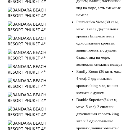
душем, балкон, частичный
вид на море, есть смежные
номера
Premier Sea View (30 кв м,
макс. 3 чел). Двуспальная
кровать king-size или 2
односпальные кровати,
ванная комната с душем,
балкон, вид на море,
возможны смежные номера
Family Room (36 кв м, макс.
4 чел). 2 двуспальные
кровати king-size, ванная
комната с душем
Double Superior (64 кв м,
макс. 5 чел). 2 спальни:
двуспальная кровать king-
size и 2 односпальные
кровати, ванная комната с