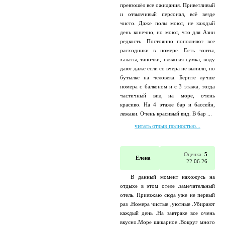
превзошёл все ожидания. Приветливый
и отзывчивый персонал, всё везде
чисто. Даже полы моют, не каждый
день конечно, но моют, что для Азии
редкость. Постоянно пополняют все
расходники в номере. Есть зонты,
халаты, тапочки, пляжная сумка, воду
дают даже если со вчера не выпили, по
бутылке на человека. Берите лучше
номера с балконом и с 3 этажа, тогда
частичный вид на море, очень
красиво. На 4 этаже бар и бассейн,
лежаки. Очень красивый вид. В бар ...
читать отзыв полностью...
Оценка:
5
Елена
22.06.26
В данный момент нахожусь на
отдыхе в этом отеле .замечательный
отель. Приезжаю сюда уже не первый
раз .Номера чистые ,уютные .Убирают
каждый день .На завтраке все очень
вкусно.Море шикарное .Вокруг много