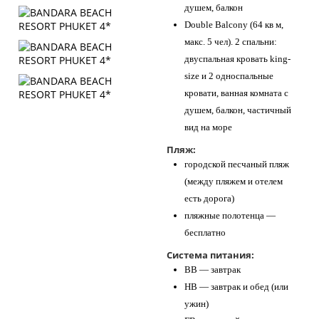
душем, балкон
Double Balcony (64 кв м,
макс. 5 чел). 2 спальни:
двуспальная кровать king-
size и 2 односпальные
кровати, ванная комната с
душем, балкон, частичный
вид на море
Пляж:
городской песчаный пляж
(между пляжем и отелем
есть дорога)
пляжные полотенца —
бесплатно
Система питания:
BB — завтрак
HB — завтрак и обед (или
ужин)