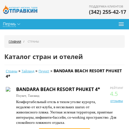
ПОДДЕРЖКА КЛИЕНТОВ
(342) 255-42-17
Пермь
Туры из Перми
ГЛАВНАЯ
СТРАНЫ
Подбор тура
Каталог стран и отелей
Горящие туры
»
»
»
BANDARA BEACH RESORT PHUKET
Страны
Тайланд
Пхукет
Календарь туров
4*
Цены дня
РЕЙТИНГ
BANDARA BEACH RESORT PHUKET 4*
4.5
Пхукет,
Таиланд
Страны
отзывы
Комфортабельный отель в тихом уголке курорта,
недалеко от яхт-клуба, в нескольких шагах от
Как купить
живописного пляжа. Уютная зеленая территория, приятные
интерьеры, инфинити-бассейн, co-working пространство. Для
О нас
спокойного пляжного отдыха.