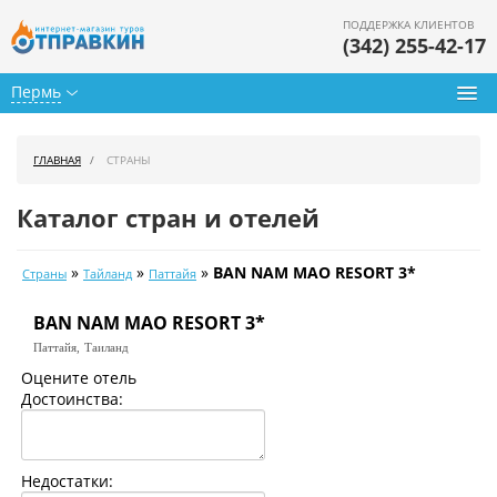
ПОДДЕРЖКА КЛИЕНТОВ
(342) 255-42-17
Пермь
Туры из Перми
ГЛАВНАЯ
СТРАНЫ
Подбор тура
Каталог стран и отелей
Горящие туры
»
»
»
BAN NAM MAO RESORT 3*
Страны
Тайланд
Паттайя
Календарь туров
BAN NAM MAO RESORT 3*
Цены дня
Паттайя,
Таиланд
Страны
Оцените отель
Достоинства:
Как купить
О нас
Недостатки: