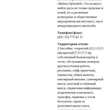
«Balnea Splendid». Гости могут
найти здесь не только здоровье и
покой, но и различные
культурные и общественные
мероприятия как местного, так и
международного масштаба.
Телефон/факс:
(421 33) 775 42 11
Территория отеля:
2 бассейна: открытый (12,1×21,5
м)и крытый (7,5×17,5 м),
собственный бальнеоцентр в
отеле, обслуживание номеров,
круглосуточная работа
ресепшен, сейф, прачечная,
химчистка, обмен валюты,
ювелирный магазин, сувенирный
киоск, газетный и табачный
киоск, справочная информация,
подключение к интернету,
трансфер, парковка у отеля
бесплатно, гараж за
дополнительную плату,