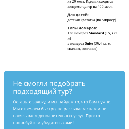
на 20 мест. Рядом находится
конгресс-центр на 400 мест.
Для детей:
детская кроватка (по запросу).
Типы номеров:
138 номеров
Standard
(15,3 кв.
м)
5 номеров
Suite
(36,4 кв. м,
cпальня, гостиная)
Не смогли подобрать
подходящий тур?
Оставьте заявку, и мы найдем то, что Вам нужно.
Мы отвечаем быстро, не рассылаем спам и не
навязываем дополнительных услуг. Просто
попробуйте и убедитесь сами!