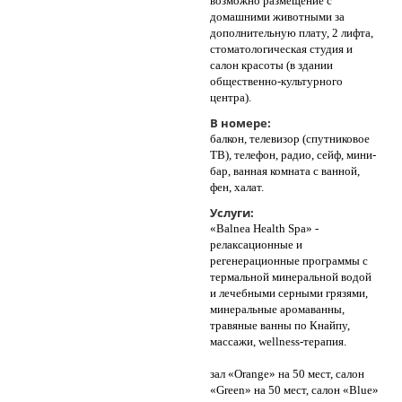
возможно размещение с
домашними животными за
дополнительную плату, 2 лифта,
стоматологическая студия и
салон красоты (в здании
общественно-культурного
центра).
В номере:
балкон, телевизор (спутниковое
ТВ), телефон, радио, сейф, мини-
бар, ванная комната с ванной,
фен, халат.
Услуги:
«Balnea Health Spa» -
релаксационные и
регенерационные программы с
термальной минеральной водой
и лечебными серными грязями,
минеральные аромаванны,
травяные ванны по Кнайпу,
массажи, wellness-терапия.
зал «Orange» на 50 мест, салон
«Green» на 50 мест, салон «Blue»