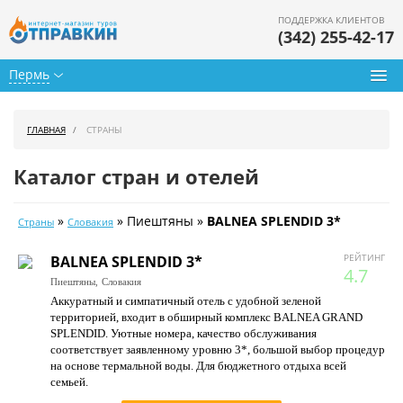
ПОДДЕРЖКА КЛИЕНТОВ
(342) 255-42-17
Пермь
Туры из Перми
ГЛАВНАЯ
СТРАНЫ
Подбор тура
Каталог стран и отелей
Горящие туры
»
» Пиештяны »
BALNEA SPLENDID 3*
Страны
Словакия
Календарь туров
РЕЙТИНГ
BALNEA SPLENDID 3*
Цены дня
4.7
Пиештяны,
Словакия
Аккуратный и симпатичный отель с удобной зеленой
Страны
территорией, входит в обширный комплекс BALNEA GRAND
SPLENDID. Уютные номера, качество обслуживания
Как купить
соответствует заявленному уровню 3*, большой выбор процедур
на основе термальной воды. Для бюджетного отдыха всей
О нас
семьей.