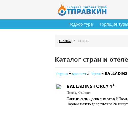
Подбор тура
Горящие тур
ГЛАВНАЯ
СТРАНЫ
Каталог стран и отел
»
»
»
BALLADINS
Страны
Франция
Париж
BALLADINS TORCY 1*
Париж,
Франция
Один из самых дешевых отелей Парижс
Парижа можно добраться за 20 минут.