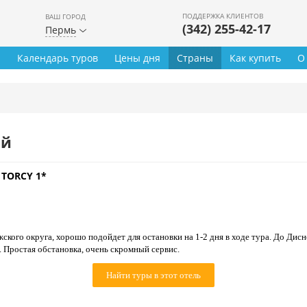
ПОДДЕРЖКА КЛИЕНТОВ
ВАШ ГОРОД
(342) 255-42-17
Пермь
ы
Календарь туров
Цены дня
Страны
Как купить
О
ей
 TORCY 1*
кого округа, хорошо подойдет для остановки на 1-2 дня в ходе тура. До Дисн
 Простая обстановка, очень скромный сервис.
Найти туры в этот отель