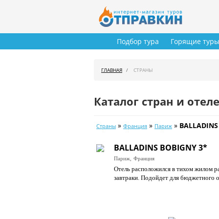
Подбор тура
Горящие тур
ГЛАВНАЯ
СТРАНЫ
Каталог стран и отел
»
»
»
BALLADINS
Страны
Франция
Париж
BALLADINS BOBIGNY 3*
Париж,
Франция
Отель расположился в тихом жилом р
завтраки. Подойдет для бюджетного 