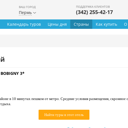
ПОДДЕРЖКА КЛИЕНТОВ
ВАШ ГОРОД
(342) 255-42-17
Пермь
ы
Календарь туров
Цены дня
Страны
Как купить
О
ей
 BOBIGNY 3*
айоне в 10 минутах пешком от метро. Средние условия размещения, скромное 
отдыха.
Найти туры в этот отель