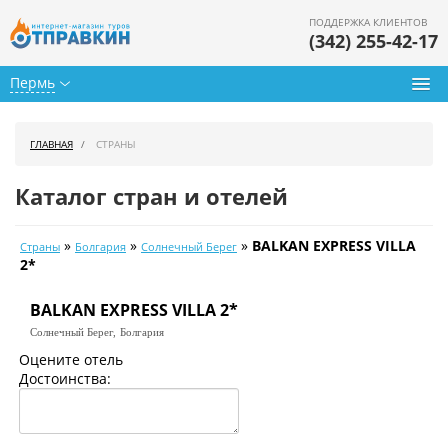
ПОДДЕРЖКА КЛИЕНТОВ
(342) 255-42-17
Пермь
Туры из Перми
ГЛАВНАЯ
СТРАНЫ
Подбор тура
Каталог стран и отелей
Горящие туры
»
»
»
BALKAN EXPRESS VILLA
Страны
Болгария
Солнечный Берег
Календарь туров
2*
Цены дня
BALKAN EXPRESS VILLA 2*
Солнечный Берег,
Болгария
Страны
Оцените отель
Достоинства:
Как купить
О нас