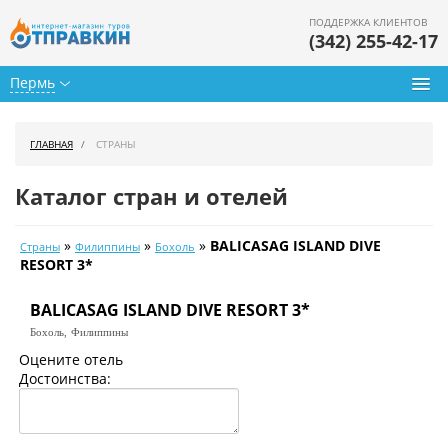
ПОДДЕРЖКА КЛИЕНТОВ
(342) 255-42-17
Пермь
Туры из Перми
ГЛАВНАЯ
СТРАНЫ
Подбор тура
Каталог стран и отелей
Горящие туры
»
»
»
BALICASAG ISLAND DIVE
Страны
Филиппины
Бохоль
Календарь туров
RESORT 3*
Цены дня
BALICASAG ISLAND DIVE RESORT 3*
Бохоль,
Филиппины
Страны
Оцените отель
Достоинства:
Как купить
О нас