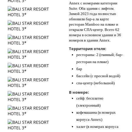
Annex с номерами категории
Suite. Оба здания с лифтом.
Зимой 2023 года полностью
обновили бар-а ла карте
ресторан Mamboo на пляже и
открыли СПА-центр. Всего 62
номера в основном здании и 36
номеров в здании Annex.
Территория отеля:
рестораны: 2 (главный; бар-
ресторан на пляже)
бар
бассейн (с пресной водой)
спа-центр (небольшой)
В номере:
сейф: бесплатно
(электронный)
кофемашина (в номерах
корпуса Annex)
халат (в номерах корпуса