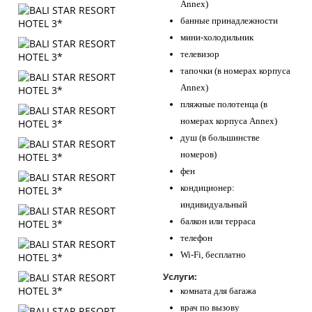
Annex)
банные принадлежности
мини-холодильник
телевизор
тапочки (в номерах корпуса
Annex)
пляжные полотенца (в
номерах корпуса Annex)
душ (в большинстве
номеров)
фен
кондиционер:
индивидуальный
балкон или терраса
телефон
Wi-Fi, бесплатно
Услуги:
комната для багажа
врач по вызову