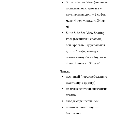
Suite Side Sea View (гостиная
и спальня, осн. кровать –
двуспальная, доп. – 2 софы,
макс. 4 чел. + инфант, 34 кв
м)
Suite Side Sea View Sharing
Pool (гостиная и спальня,
осн. кровать – двуспальная,
доп. – 2 софы, выход к
совместному бассейну, макс.
4 чел. + инфант, 34 кв м)
Пляж:
песчаный (через небольшую
неактивную дорогу)
на пляже зонтики, шезлонги:
платно
вход в море: песчаный
пляжные полотенца —
бесплатно