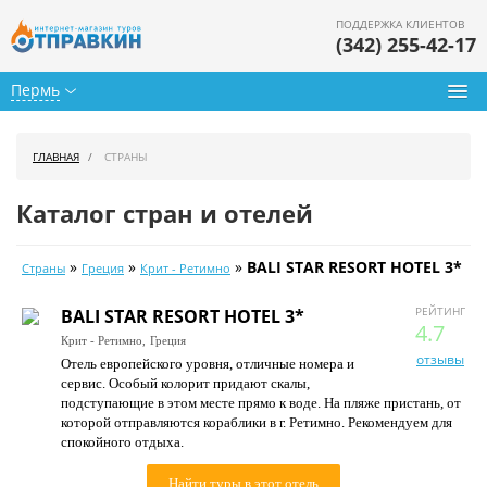
ПОДДЕРЖКА КЛИЕНТОВ
(342) 255-42-17
Пермь
Туры из Перми
ГЛАВНАЯ
СТРАНЫ
Подбор тура
Каталог стран и отелей
Горящие туры
»
»
»
BALI STAR RESORT HOTEL 3*
Страны
Греция
Крит - Ретимно
Календарь туров
РЕЙТИНГ
BALI STAR RESORT HOTEL 3*
Цены дня
4.7
Крит - Ретимно,
Греция
отзывы
Отель европейского уровня, отличные номера и
Страны
сервис. Особый колорит придают скалы,
подступающие в этом месте прямо к воде. На пляже пристань, от
Как купить
которой отправляются кораблики в г. Ретимно. Рекомендуем для
спокойного отдыха.
О нас
Найти туры в этот отель