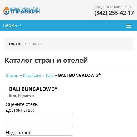
ПОДДЕРЖКА КЛИЕНТОВ
(342) 255-42-17
Пермь
Туры из Перми
ГЛАВНАЯ
СТРАНЫ
Подбор тура
Каталог стран и отелей
Горящие туры
»
»
»
BALI BUNGALOW 3*
Страны
Индонезия
Бали
Календарь туров
BALI BUNGALOW 3*
Цены дня
Бали,
Индонезия
Страны
Оцените отель
Достоинства:
Как купить
О нас
Недостатки: