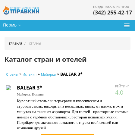
ПОДДЕРЖКА КЛИЕНТОВ
(342) 255-42-17
Пермь
Туры из Перми
ГЛАВНАЯ
СТРАНЫ
Подбор тура
Каталог стран и отелей
Горящие туры
»
»
»
BALEAR 3*
Страны
Испания
Майорка
Календарь туров
РЕЙТИНГ
BALEAR 3*
Цены дня
4.0
Майорка,
Испания
Курортный отель с интерьерами в классическом и
Страны
строгом стилях находится в нескольких шагах от пляжа, в 5-ти
минутах на такси от аэропорта. Для гостей - просторные светлые
Как купить
номера с удобной обстановкой, ресторан испанской кухни.
Подойдет для активного пляжного отпуска всей семьей или
О нас
компании друзей.