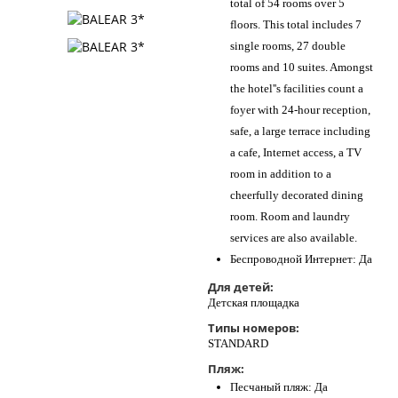
total of 54 rooms over 5
floors. This total includes 7
single rooms, 27 double
rooms and 10 suites. Amongst
the hotel''s facilities count a
foyer with 24-hour reception,
safe, a large terrace including
a cafe, Internet access, a TV
room in addition to a
cheerfully decorated dining
room. Room and laundry
services are also available.
Беспроводной Интернет: Да
Для детей:
Детская площадка
Типы номеров:
STANDARD
Пляж:
Песчаный пляж: Да