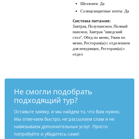
Шезлонги: Да
Солнцезащитные зонты: Да
Система питания:
Завтрак, Полупансион, Полный
пансион, Завтрак "шведский
стол", Обед по меню, Ужин по
меню, Ресторан(ы) с отделением
для некурящих, Ресторан(ы) с
отдел
Не смогли подобрать
подходящий тур?
Оставьте заявку, и мы найдем то, что Вам нужно.
Мы отвечаем быстро, не рассылаем спам и не
навязываем дополнительных услуг. Просто
попробуйте и убедитесь сами!