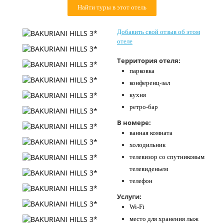
Найти туры в этот отель
Контакты
Добавить свой отзыв об этом
отеле
Территория отеля:
парковка
конференц-зал
кухня
ретро-бар
В номере:
ванная комната
холодильник
телевизор со спутниковым
телевиденьем
телефон
Услуги:
Wi-Fi
место для хранения лыж