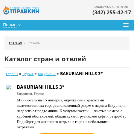
ПОДДЕРЖКА КЛИЕНТОВ
(342) 255-42-17
Пермь
Туры из Перми
ГЛАВНАЯ
СТРАНЫ
Подбор тура
Каталог стран и отелей
Горящие туры
»
»
»
BAKURIANI HILLS 3*
Страны
Грузия
Бакуриани
Календарь туров
BAKURIANI HILLS 3*
Цены дня
Бакуриани,
Грузия
Мини-отель на 15 номеров, окруженный красотами
Страны
величественных гор, расположенный рядом с парком Бакуриани,
недалеко от подъемника. К услугам гостей — чистые номера с
Как купить
удобной обстановкой, общая кухня, грузинское кафе и ретро-бар.
Подойдет для активного отдыха в горах с небольшими
О нас
затратами.