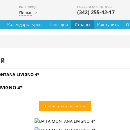
ПОДДЕРЖКА КЛИЕНТОВ
ВАШ ГОРОД
(342) 255-42-17
Пермь
ы
Календарь туров
Цены дня
Страны
Как купить
О
ей
ONTANA LIVIGNO 4*
IVIGNO 4*
Найти туры в этот отель