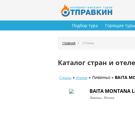
Подбор тура
Горящие тур
ГЛАВНАЯ
СТРАНЫ
Каталог стран и отел
»
» Ливиньо »
BAITA M
Страны
Италия
BAITA MONTANA L
Ливиньо,
Италия