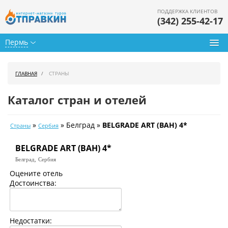
ПОДДЕРЖКА КЛИЕНТОВ
(342) 255-42-17
Пермь
Туры из Перми
ГЛАВНАЯ
СТРАНЫ
Подбор тура
Каталог стран и отелей
Горящие туры
»
» Белград »
BELGRADE ART (BAH) 4*
Страны
Сербия
Календарь туров
BELGRADE ART (BAH) 4*
Цены дня
Белград,
Сербия
Страны
Оцените отель
Достоинства:
Как купить
О нас
Недостатки: