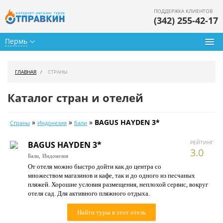
ПОДДЕРЖКА КЛИЕНТОВ
(342) 255-42-17
Пермь
Туры из Перми
ГЛАВНАЯ
СТРАНЫ
Подбор тура
Каталог стран и отелей
Горящие туры
»
»
»
BAGUS HAYDEN 3*
Страны
Индонезия
Бали
Календарь туров
РЕЙТИНГ
BAGUS HAYDEN 3*
Цены дня
3.0
Бали,
Индонезия
От отеля можно быстро дойти как до центра со
Страны
множеством магазинов и кафе, так и до одного из песчаных
пляжей. Хорошие условия размещения, неплохой сервис, вокруг
Как купить
отеля сад. Для активного пляжного отдыха.
О нас
Найти туры в этот отель