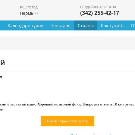
ПОДДЕРЖКА КЛИЕНТОВ
ВАШ ГОРОД
(342) 255-42-17
Пермь
ы
Календарь туров
Цены дня
Страны
Как купить
О
ей
*
сный песчаный пляж. Хороший номерной фонд. Напротив отеля в 10 км грече
ми.
Найти туры в этот отель