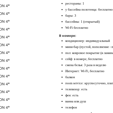
рестораны: 1
у бассейна полотенца: бесплатно
бары: 3
бассейны: 1 (открытый)
Wi-Fi бесплатно
В номере:
кондиционер: индивидуальный
мини-бар (пустой, пополнение - 
пол: ковровое покрытие (и ламин
сейф: в номере, бесплатно
смена белья: 3 раза в неделю
Интернет: Wi-Fi, бесплатно
балкон
room service: круглосуточно, пла
телевизор: есть
фен: есть
ванна или душ
телефон