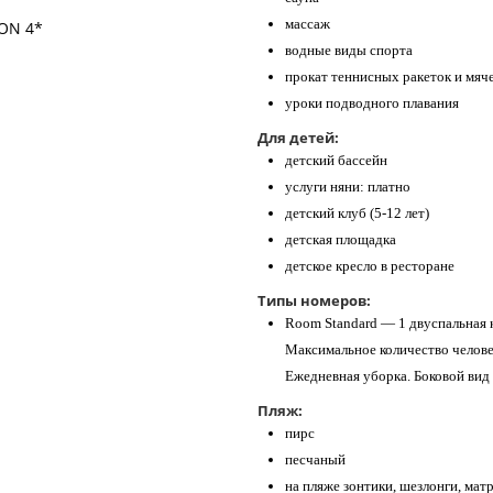
массаж
водные виды спорта
прокат теннисных ракеток и мяч
уроки подводного плавания
Для детей:
детский бассейн
услуги няни: платно
детский клуб (5-12 лет)
детская площадка
детское кресло в ресторане
Типы номеров:
Room Standard — 1 двуспальная к
Максимальное количество человек:
Ежедневная уборка. Боковой вид 
Пляж:
пирс
песчаный
на пляже зонтики, шезлонги, мат