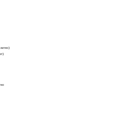
платно)
ат)
тно