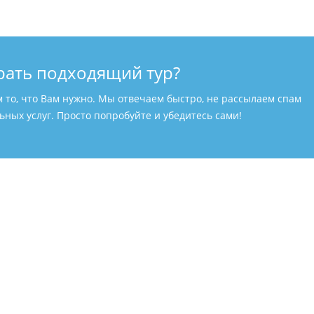
рать подходящий тур?
м то, что Вам нужно. Мы отвечаем быстро, не рассылаем спам
ных услуг. Просто попробуйте и убедитесь сами!
ПОДДЕРЖКА КЛИЕНТОВ
8-800-700-69-88
уров.