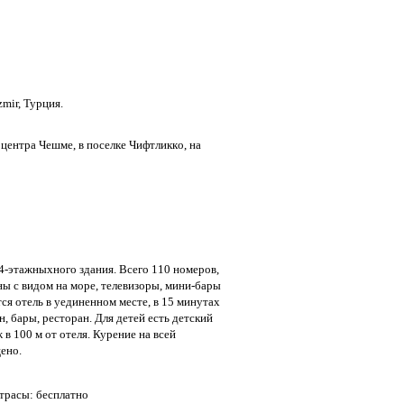
zmir, Турция.
т центра Чешме, в поселке Чифтликкo, на
4-этажныхного здания. Всего 110 номеров,
ны с видом на море, телевизоры, мини-бары
тся отель в уединенном месте, в 15 минутах
, бары, ресторан. Для детей есть детский
в 100 м от отеля. Курение на всей
ено.
атрасы: бесплатно