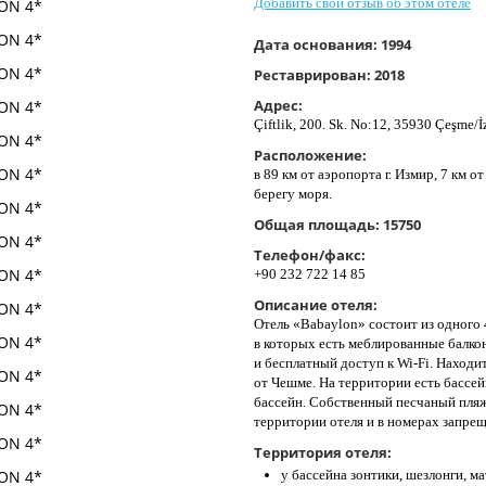
Добавить свой отзыв об этом отеле
Дата основания:
1994
Реставрирован:
2018
Адрес:
Çiftlik, 200. Sk. No:12, 35930 Çeşme/İ
Расположение:
в 89 км от аэропорта г. Измир, 7 км о
берегу моря.
Общая площадь:
15750
Телефон/факс:
+90 232 722 14 85
Описание отеля:
Отель «Babaylon» состоит из одного 
в которых есть меблированные балко
и бесплатный доступ к Wi-Fi. Находи
от Чешме. На территории есть бассейн
бассейн. Собственный песчаный пляж 
территории отеля и в номерах запрещ
Территория отеля:
у бассейна зонтики, шезлонги, м