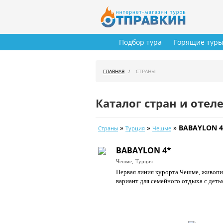
Подбор тура
Горящие тур
ГЛАВНАЯ
СТРАНЫ
Каталог стран и отел
»
»
»
BABAYLON 4
Страны
Турция
Чешме
BABAYLON 4*
Чешме,
Турция
Первая линия курорта Чешме, живопи
вариант для семейного отдыха с деть