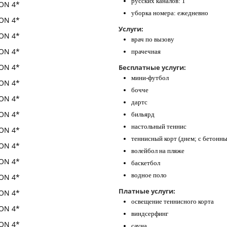
русских каналов: 1
уборка номера: ежедневно
Услуги:
врач по вызову
прачечная
Бесплатные услуги:
мини-футбол
бочче
дартс
бильярд
настольный теннис
теннисный корт (днем; с бетонн
волейбол на пляже
баскетбол
водное поло
Платные услуги:
освещение теннисного корта
виндсерфинг
сауна