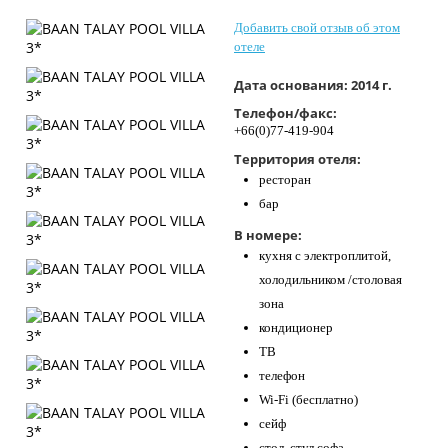
Контакты
Добавить свой отзыв об этом
отеле
Дата основания:
2014 г.
Телефон/факс:
+66(0)77-419-904
Территория отеля:
ресторан
бар
В номере:
кухня с электроплитой,
холодильником /столовая
зона
кондиционер
ТВ
телефон
Wi-Fi (бесплатно)
сейф
стол, стул софа