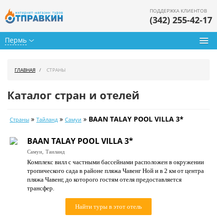
ПОДДЕРЖКА КЛИЕНТОВ
(342) 255-42-17
Пермь
Туры из Перми
ГЛАВНАЯ
СТРАНЫ
Подбор тура
Каталог стран и отелей
Горящие туры
»
»
»
BAAN TALAY POOL VILLA 3*
Страны
Тайланд
Самуи
Календарь туров
BAAN TALAY POOL VILLA 3*
Цены дня
Самуи,
Таиланд
Комплекс вилл с частными бассейнами расположен в окружении
Страны
тропического сада в районе пляжа Чавенг Ной и в 2 км от центра
пляжа Чавенг, до которого гостям отеля предоставляется
Как купить
трансфер.
О нас
Найти туры в этот отель