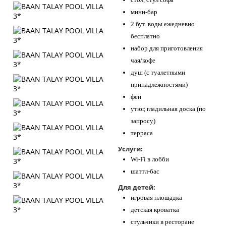
мини-бар
2 бут. воды ежедневно
бесплатно
набор для приготовления
чая/кофе
душ (с туалетными
принадлежностями)
фен
утюг, гладильная доска (по
запросу)
терраса
Услуги:
Wi-Fi в лобби
шаттл-бас
Для детей:
игровая площадка
детская кроватка
стульчики в ресторане