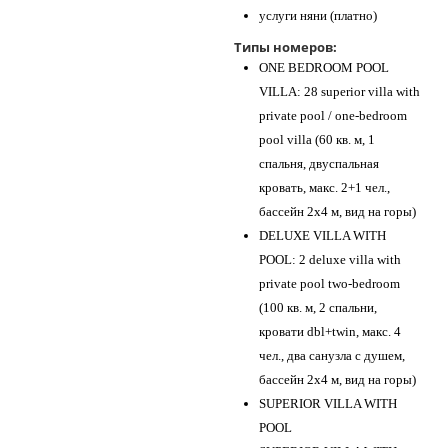
услуги няни (платно)
Типы номеров:
ONE BEDROOM POOL
VILLA: 28 superior villa with
private pool / one-bedroom
pool villa (60 кв. м, 1
спальня, двуспальная
кровать, макс. 2+1 чел.,
бассейн 2х4 м, вид на горы)
DELUXE VILLA WITH
POOL: 2 deluxe villa with
private pool two-bedroom
(100 кв. м, 2 спальни,
кровати dbl+twin, макс. 4
чел., два санузла с душем,
бассейн 2х4 м, вид на горы)
SUPERIOR VILLA WITH
POOL